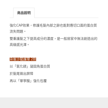
商品說明
強化CAP效果，修護毛髮內部之餘也能對應切口面的蛋白質
流失問題。
雙重護髮之下提高成分的濃度，是一般居家中無法創造出的
高級感光澤。
染後沙龍護理 2劑
以「氯化鎂」凝固角蛋白質
於髮尾做出屏障
再以「單寧酸」強化包覆